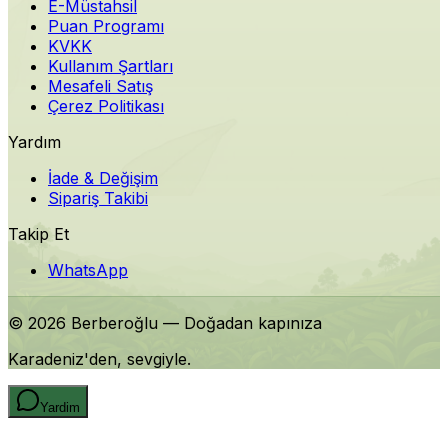
E-Müstahsil
Puan Programı
KVKK
Kullanım Şartları
Mesafeli Satış
Çerez Politikası
Yardım
İade & Değişim
Sipariş Takibi
Takip Et
WhatsApp
©
2026
Berberoğlu
— Doğadan kapınıza
Karadeniz'den, sevgiyle.
Yardim