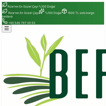
Rize'nin En Güzel Çayı
·
%100 Doğal
Rize'nin En Güzel Çayı
%100 Doğal
1500 TL üstü kargo
bedava
+90 546 797 00 53