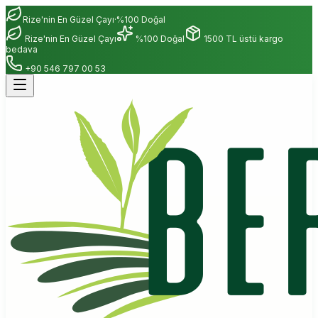
Rize'nin En Güzel Çayı
·
%100 Doğal
Rize'nin En Güzel Çayı
%100 Doğal
1500 TL üstü kargo
bedava
+90 546 797 00 53