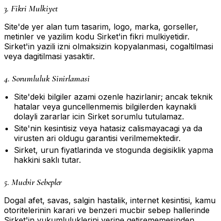
3. Fikri Mulkiyet
Site'de yer alan tum tasarim, logo, marka, gorseller,
metinler ve yazilim kodu Sirket'in fikri mulkiyetidir.
Sirket'in yazili izni olmaksizin kopyalanmasi, cogaltilmasi
veya dagitilmasi yasaktir.
4. Sorumluluk Sinirlamasi
Site'deki bilgiler azami ozenle hazirlanir; ancak teknik
hatalar veya guncellenmemis bilgilerden kaynakli
dolayli zararlar icin Sirket sorumlu tutulamaz.
Site'nin kesintisiz veya hatasiz calismayacagi ya da
virusten ari oldugu garantisi verilmemektedir.
Sirket, urun fiyatlarinda ve stogunda degisiklik yapma
hakkini saklı tutar.
5. Mucbir Sebepler
Dogal afet, savas, salgin hastalik, internet kesintisi, kamu
otoritelerinin karari ve benzeri mucbir sebep hallerinde
Sirket'in yukumluluklerini yerine getirememesinden