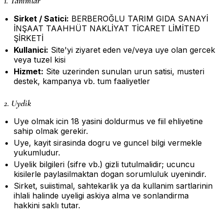
1. Tanimlar
Sirket / Satici:
BERBEROĞLU TARIM GIDA SANAYİ
İNŞAAT TAAHHÜT NAKLİYAT TİCARET LİMİTED
ŞİRKETİ
Kullanici:
Site'yi ziyaret eden ve/veya uye olan gercek
veya tuzel kisi
Hizmet:
Site uzerinden sunulan urun satisi, musteri
destek, kampanya vb. tum faaliyetler
2. Uyelik
Uye olmak icin 18 yasini doldurmus ve fiil ehliyetine
sahip olmak gerekir.
Uye, kayit sirasinda dogru ve guncel bilgi vermekle
yukumludur.
Uyelik bilgileri (sifre vb.) gizli tutulmalidir; ucuncu
kisilerle paylasilmaktan dogan sorumluluk uyenindir.
Sirket, suiistimal, sahtekarlik ya da kullanim sartlarinin
ihlali halinde uyeligi askiya alma ve sonlandirma
hakkini saklı tutar.