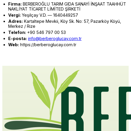
Firma:
BERBEROĞLU TARIM GIDA SANAYİ İNŞAAT TAAHHÜT
NAKLİYAT TİCARET LİMİTED ŞİRKETİ
Vergi:
Yeşilçay V.D. — 1640449257
Adres:
Kartaltepe Mevkii, Köy Sk. No: 57, Pazarköy Köyü,
Merkez / Rize
Telefon:
+90 546 797 00 53
E-posta:
info@berberoglucay.com.tr
Web:
https://berberoglucay.com.tr